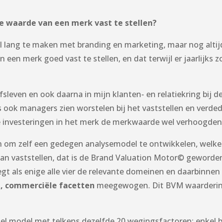
waarde van een merk vast te stellen?
eel lang te maken met branding en marketing, maar nog alti
en merk goed vast te stellen, en dat terwijl er jaarlijks z
ijfsleven en ook daarna in mijn klanten- en relatiekring bij
ook managers zien worstelen bij het vaststellen en verde
 investeringen in het merk de merkwaarde wel verhoogden
nken om zelf een gedegen analysemodel te ontwikkelen, welk
an vaststellen, dat is de Brand Valuation Motor© geworde
t als enige alle vier de relevante domeinen en daarbinne
e, commerciële facetten
meegewogen. Dit BVM waardering
el model met telkens dezelfde 20 wegingsfactoren; enkel 