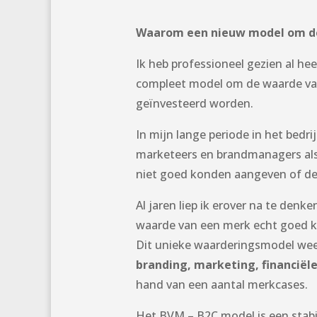
Waarom een nieuw model om de 
Ik heb professioneel gezien al h
compleet model om de waarde van e
geïnvesteerd worden.
In mijn lange periode in het bedr
marketeers en brandmanagers als 
niet goed konden aangeven of de
Al jaren liep ik erover na te de
waarde van een merk echt goed k
Dit unieke waarderingsmodel weeg
branding, marketing, financiël
hand van een aantal merkcases.
Het BVM – B2C model is een stabi