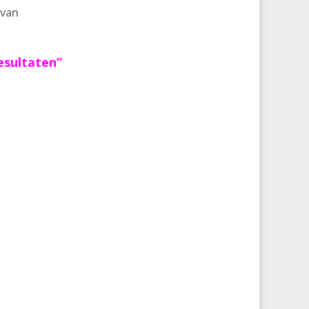
 van
esultaten”