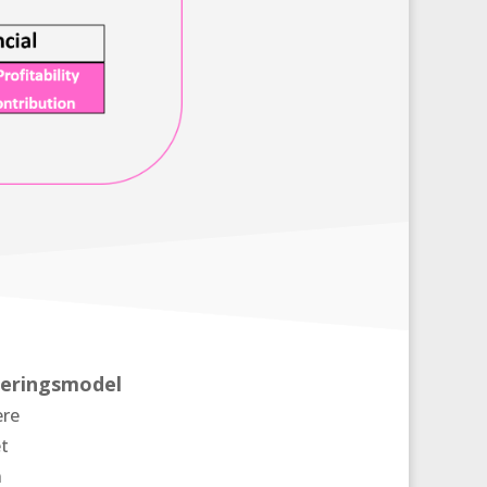
eringsmodel
ere
t
n