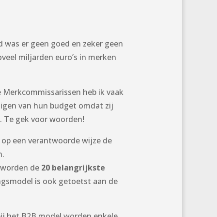
jd was er geen goed en zeker geen
oveel miljarden euro’s in merken
 de Merkcommissarissen heb ik vaak
digen van hun budget omdat zij
. Te gek voor woorden!
e op een verantwoorde wijze de
n.
n worden de
20 belangrijkste
smodel is ook getoetst aan de
bij het B2B model worden enkele