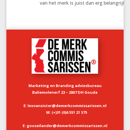
van het merk is juist dan erg belangrijk.
Marketing en Branding adviesbureau
Baliemolenerf 23 – 2807 DH Gouda
E: leovansister@demerkcommissarissen.nl
M: (+)31 (0)6 551 21 575
E: gooseilander@demerkcommissarissen.nl